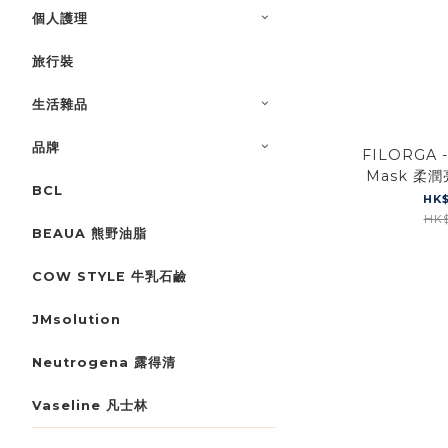
個人護理
旅行裝
生活雜品
品牌
FILORGA 
Mask 柔潤
BCL
[到期日:2027
HK$
HK$
BEAUA 熊野油脂
COW STYLE 牛乳石鹼
JMsolution
Neutrogena 露得清
Vaseline 凡士林