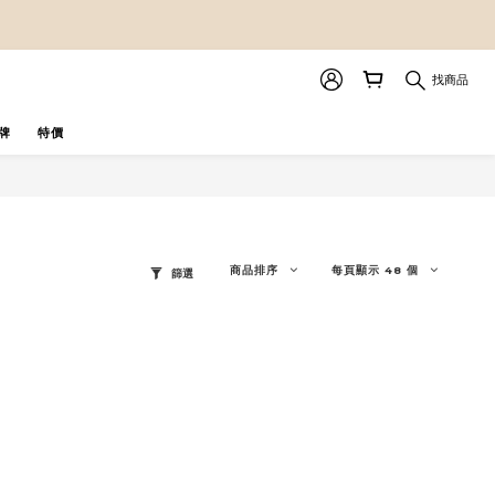
找商品
牌
特價
商品排序
每頁顯示 48 個
篩選