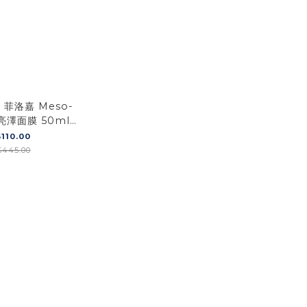
- 菲洛嘉 Meso-
亮澤面膜 50ml
-05] (平行進口)
110.00
445.00