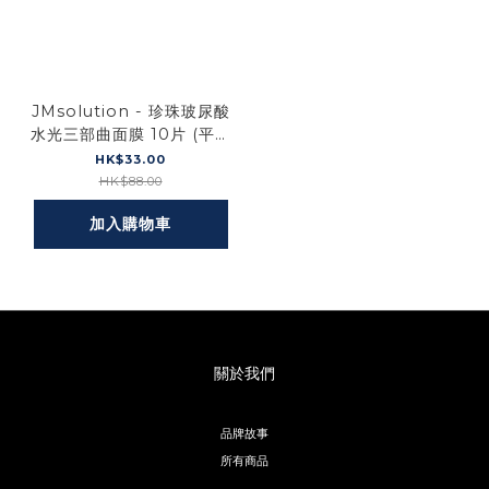
JMsolution - 珍珠玻尿酸
水光三部曲面膜 10片 (平行
進口)
HK$33.00
HK$88.00
加入購物車
關於我們
品牌故事
所有商品