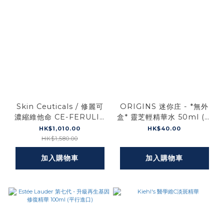
Skin Ceuticals / 修麗可
ORIGINS 迷你庄 - *無外
濃縮維他命 CE-FERULIC
盒* 靈芝輕精華水 50ml (平
抗氧化精華 30ml
行進口)
HK$1,010.00
HK$40.00
HK$1,580.00
加入購物車
加入購物車