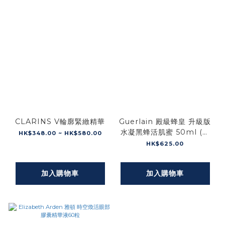
CLARINS V輪廓緊緻精華
Guerlain 殿級蜂皇 升級版
水凝黑蜂活肌蜜 50ml (平
HK$348.00 ~ HK$580.00
行進口)
HK$625.00
加入購物車
加入購物車