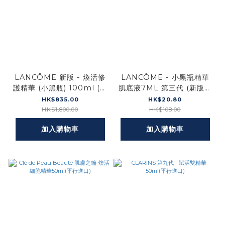
LANCÔME 新版 - 煥活修
LANCÔME - 小黑瓶精華
護精華 (小黑瓶) 100ml (平
肌底液7ML 第三代 (新版無
行進口)
盒)(平行進口)
HK$835.00
HK$20.80
HK$1,800.00
HK$108.00
加入購物車
加入購物車