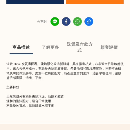
分享到
送貨及付款方
商品描述
了解更多
顧客評價
式
這款 Devé 炭質潔面乳，能夠淨化並清新肌膚，具有排毒功效，非常適合日常臉部使
用。蘊含天然炭成分，有助於去除肌膚雜質、多餘油脂和環境殘留物，同時不會破
壞肌膚的保濕屏障。柔滑不乾燥的配方，能產生豐富的泡沫，適合早晚使用，讓肌
膚倍感潔淨、清爽、平衡。
主要特點
天然炭成分有助於去除污垢、油脂和雜質
溫和的泡沫配方，適合日常使用
不乾燥的質地，保持肌膚水潤平衡