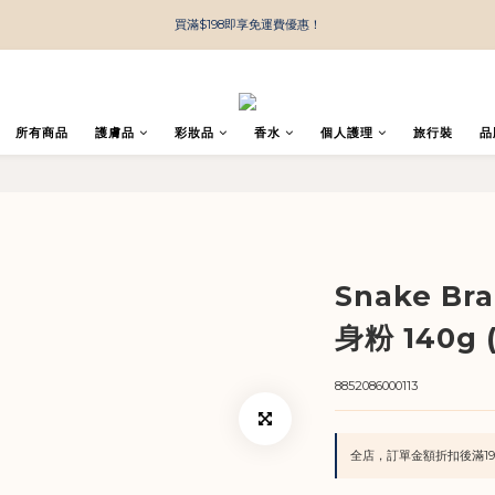
買滿$198即享免運費優惠！
所有商品
護膚品
彩妝品
香水
個人護理
旅行裝
品
Snake B
身粉 140g
8852086000113
全店，訂單金額折扣後滿19