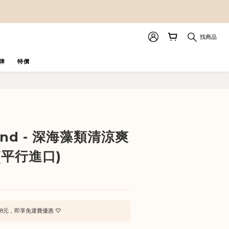
找商品
牌
特價
立即購買
rand - 深海藻類清涼爽
 (平行進口)
8元，即享免運費優惠 ♡