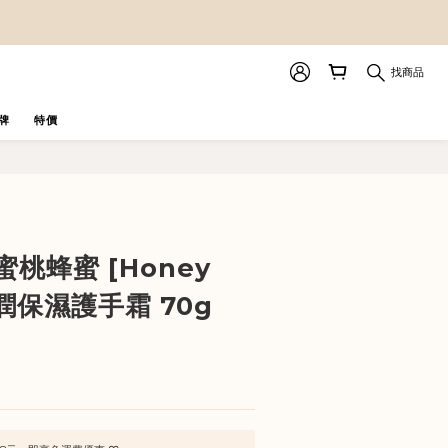
找商品
牌
特價
立即購買
蜜桃蜂蜜 [Honey
滋潤保濕護手霜 70g