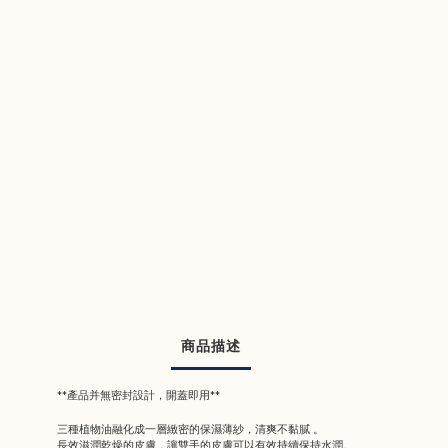
商品描述
**產品并無密封設計，開蓋即用**
三種植物油融化成一層緻密的保濕薄紗，清爽不黏膩 。
長效滋潤乾燥的皮膚，讓雙手的皮膚可以有效持續保持水潤。