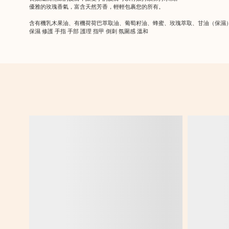
優雅的玫瑰香氣，富含天然芳香，輕輕包裹您的所有。
含有機乳木果油、有機荷荷巴萃取油、葡萄籽油、蜂蜜、玫瑰萃取、甘油（保濕
保濕 修護 手指 手部 護理 指甲 倒刺 氛圍感 溫和