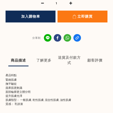
加入購物車
立即購買
分享到
送貨及付款方
商品描述
了解更多
顧客評價
式
產品特點
緊緻肌膚
撫平皺紋
蘋果肌更飽滿
面部輪廓更立體分明
提升肌膚光澤
肌膚類型： 一般肌膚, 乾性肌膚, 混合性肌膚, 油性肌膚
質感： 乳狀液