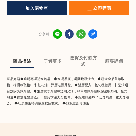
加入購物車
立即購買
分享到
送貨及付款方
商品描述
了解更多
顧客評價
式
產品介紹◆透明亮澤補水噴霧。◆水潤柔順，瞬間煥發活力。◆蘊含皇后草萃取
物、樺​​樹萃取物GL和紅花油，深層滋潤秀發。◆雙層配方，搖勻後使用，打造清透
自然的亮澤秀髮。◆油層賦予秀髮半透明光澤，精華層讓秀髮觸感柔順絲滑。產品
用途◆由於是雙層設計，使用前請充分搖勻。 ◆距離頭髮10-15公分噴灑，並充分混
合。 ◆初次使用時請按壓按鈕數次。 ◆乾濕髮皆可使用。