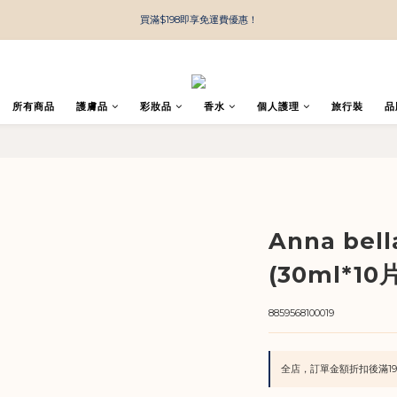
買滿$198即享免運費優惠！
所有商品
護膚品
彩妝品
香水
個人護理
旅行裝
品
Anna be
(30ml*10
8859568100019
全店，訂單金額折扣後滿19