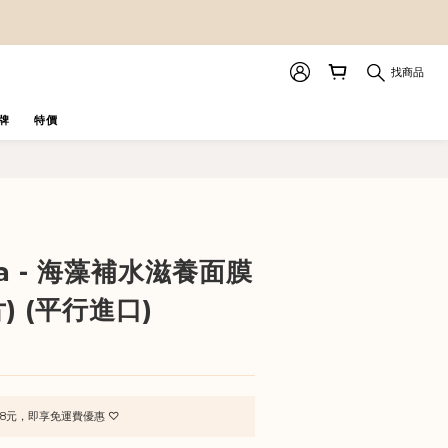
找商品
牌
特價
立即購買
lla - 海藻補水滋養面膜
片) (平行進口)
8元，即享免運費優惠 ♡