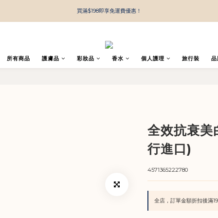
買滿$198即享免運費優惠！
所有商品
護膚品
彩妝品
香水
個人護理
旅行裝
品
全效抗衰美白
行進口)
4571365222780
全店，訂單金額折扣後滿19