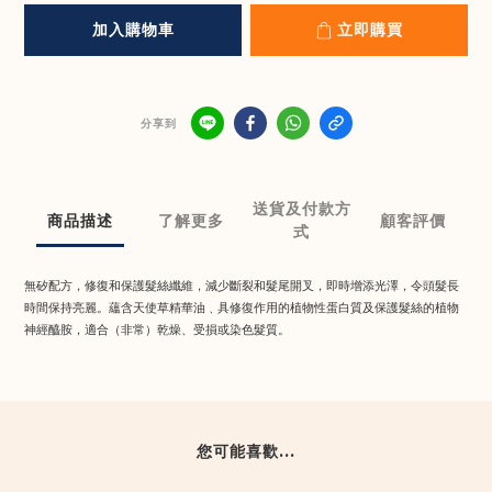
加入購物車
立即購買
分享到
送貨及付款方
商品描述
了解更多
顧客評價
式
無矽配方，修復和保護髮絲纖維，減少斷裂和髮尾開叉，即時增添光澤，令頭髮長
時間保持亮麗。蘊含天使草精華油﹑具修復作用的植物性蛋白質及保護髮絲的植物
神經醯胺，適合（非常）乾燥、受損或染色髮質。
您可能喜歡...